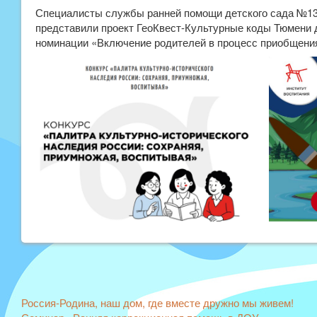
Специалисты службы ранней помощи детского сада №133
представили проект ГеоКвест-Культурные коды Тюмени 
номинации «Включение родителей в процесс приобщения
Другие
Россия-Родина, наш дом, где вместе дружно мы живем!
новости