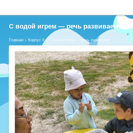
С водой игрем — речь развиваем
Главная
>
Корпус 3
>
С водой игрем — речь развиваем