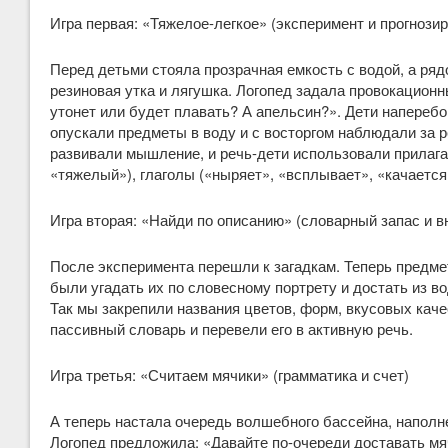
Игра первая: «Тяжелое-легкое» (эксперимент и прогнози
Перед детьми стояла прозрачная емкость с водой, а рядо
резиновая утка и лягушка. Логопед задала провокационн
утонет или будет плавать? А апельсин?». Дети наперебо
опускали предметы в воду и с восторгом наблюдали за р
развивали мышление, и речь-дети использовали прилага
«тяжелый»), глаголы («ныряет», «всплывает», «качается
Игра вторая: «Найди по описанию» (словарный запас и в
После эксперимента перешли к загадкам. Теперь предме
были угадать их по словесному портрету и достать из во
Так мы закрепили названия цветов, форм, вкусовых каче
пассивный словарь и перевели его в активную речь.
Игра третья: «Считаем мячики» (грамматика и счет)
А теперь настала очередь волшебного бассейна, наполн
Логопед предложила: «Давайте по-очереди доставать мячи