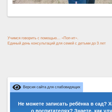
Другие
Учимся говорить с помощью… «Поп-ит».
новости
Единый день консультаций для семей с детьми до 3 лет
Версия сайта для слабовидящих
Не можете записать ребёнка в сад? Х
о воспитателях? Знаете, как ул