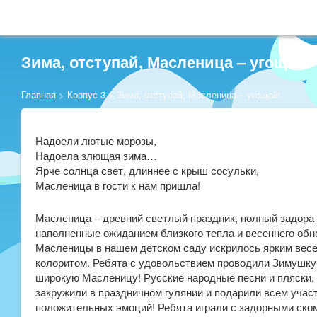
Зима, отступай, Масленица – угощай!
Главная
>
Корпус 3
>
Зима, отступай, Масленица – угощай!
Надоели лютые морозы,
Надоела злющая зима…
Ярче солнца свет, длиннее с крыш сосульки,
Масленица в гости к нам пришла!
Масленица – древний светлый праздник, полный задора 
наполненные ожиданием близкого тепла и весеннего о
Масленицы в нашем детском саду искрилось ярким вес
колоритом. Ребята с удовольствием проводили Зимушку-
широкую Масленицу! Русские народные песни и пляски, 
закружили в праздничном гулянии и подарили всем учас
положительных эмоций! Ребята играли с задорными ско