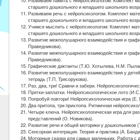
Развиваем память с нейропсихологом: Комплект м
старшего дошкольного и младшего школьного возра
Развиваем речь с нейропсихологом. Комплект мат
старшего дошкольного и младшего школьного возра
Учимся мыслить с нейропсихологом: Комплект мат
старшего дошкольного и младшего школьного возра
Развитие межполушарного взаимодействия и графи
Праведникова).
Развитие межполушарного взаимодействия и графи
Праведникова).
Графические диктанты (Т.Ю. Хотылева, Н.М. Пыла
Развитие межполушарного взаимодействия у детей
тетрадь (Т.П. Трясорукова).
Раз, два, три! Сравни и забери. Нейропсихологичес
Прятки-заплатки. Нейропсихологическое лото (И.С.
Попробуй повтори! Нейропсихологическая игра (Е.
Два притопа, три прихлопа. Ритмичная нейропсихол
Четыре ключа. Нейропсихологическая игра для ра
представлений (О. Новикова).
Развитие речи и общей моторики у дошкольников (Т
Сенсорная интеграция. Теория и практика (А. Банди
Моторные сказки для самых маленьких. Работа с де