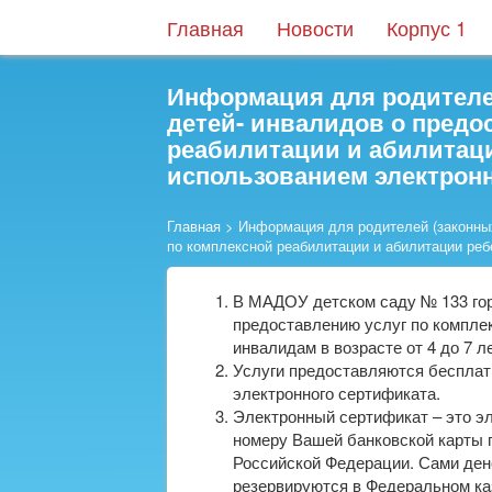
Главная
Новости
Корпус 1
Информация для родителе
детей- инвалидов о предо
реабилитации и абилитаци
использованием электрон
Главная
>
Информация для родителей (законных
по комплексной реабилитации и абилитации реб
В МАДОУ детском саду № 133 гор
предоставлению услуг по компле
инвалидам в возрасте от 4 до 7 ле
Услуги предоставляются бесплат
электронного сертификата.
Электронный сертификат – это эл
номеру Вашей банковской карты
Российской Федерации. Сами ден
резервируются в Федеральном ка