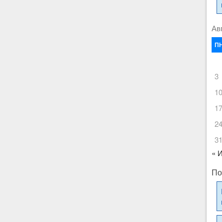
Ав
П
3
1
1
2
3
« 
По