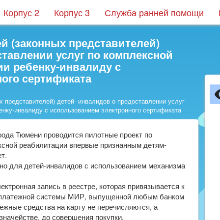
Корпус 2
Корпус 3
Служба ранней помощи
й (законных представителей)
ставлении услуг по комплексной
и ребенку-инвалиду с
ного сертификата
 представителей) детей- инвалидов о предоставлении услуг
енку-инвалиду с использованием электронного сертификата
ода Тюмени проводится пилотные проект по
ксной реабилитации впервые признанным детям-
т.
но для детей-инвалидов с использованием механизма
ектронная запись в реестре, которая привязывается к
 платежной системы МИР, выпущенной любым банком
ежные средства на карту не перечисляются, а
значействе, до совершения покупки.