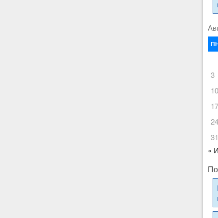
Ав
П
3
1
1
2
3
« 
По