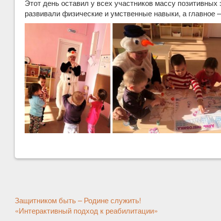
Этот день оставил у всех участников массу позитивных 
развивали физические и умственные навыки, а главное 
Другие
Защитником быть – Родине служить!
новости
«Интерактивный подход к реабилитации»