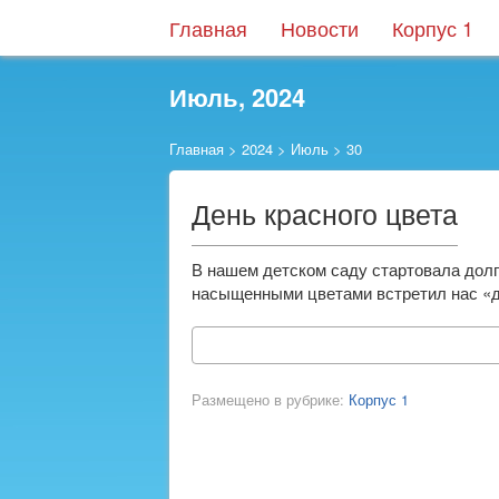
Главная
Новости
Корпус 1
Июль, 2024
Главная
>
2024
>
Июль
>
30
День красного цвета
В нашем детском саду стартовала дол
насыщенными цветами встретил нас «де
Размещено в рубрике:
Корпус 1