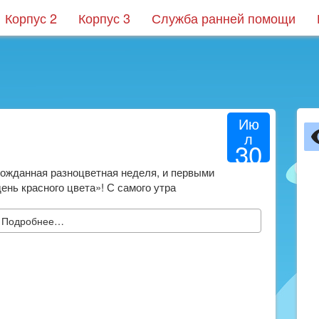
Корпус 2
Корпус 3
Служба ранней помощи
Ию
л
30
2024
гожданная разноцветная неделя, и первыми
нь красного цвета»! С самого утра
Подробнее…