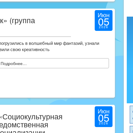
Июн
05
» (группа
2026
погрузились в волшебный мир фантазий, узнали
явили свою креативность
Подробнее…
Июн
05
«Социокультурная
едомственная
2026
социализации